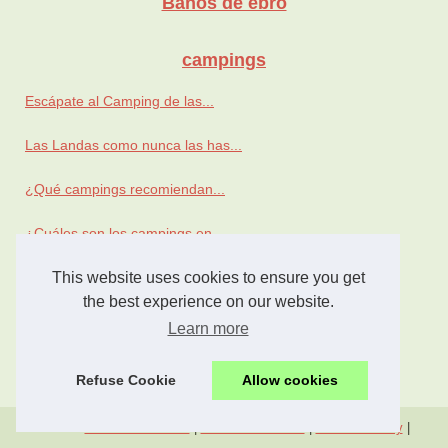
Banos de ebro
campings
Escápate al Camping de las...
Las Landas como nunca las has...
¿Qué campings recomiendan...
¿Cuáles son los campings en...
Ven a descubrir todas las...
This website uses cookies to ensure you get
the best experience on our website.
Los barcos de alquiler en...
Learn more
¿Qué puedes descubrir en el...
Refuse Cookie
Allow cookies
© 2026
Banosdeebro.com
|
Plan nos archives
|
Cookies Policy
|