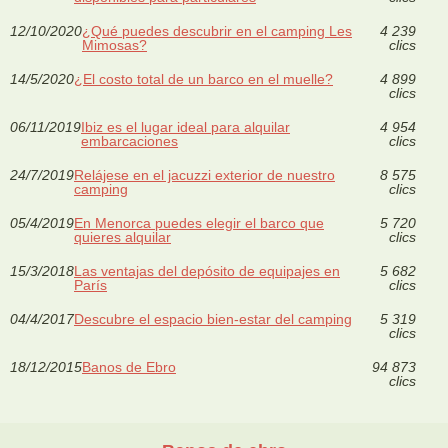
12/10/2020
¿Qué puedes descubrir en el camping Les
4 239
Mimosas?
clics
14/5/2020
¿El costo total de un barco en el muelle?
4 899
clics
06/11/2019
Ibiz es el lugar ideal para alquilar
4 954
embarcaciones
clics
24/7/2019
Relájese en el jacuzzi exterior de nuestro
8 575
camping
clics
05/4/2019
En Menorca puedes elegir el barco que
5 720
quieres alquilar
clics
15/3/2018
Las ventajas del depósito de equipajes en
5 682
París
clics
04/4/2017
Descubre el espacio bien-estar del camping
5 319
clics
18/12/2015
Banos de Ebro
94 873
clics