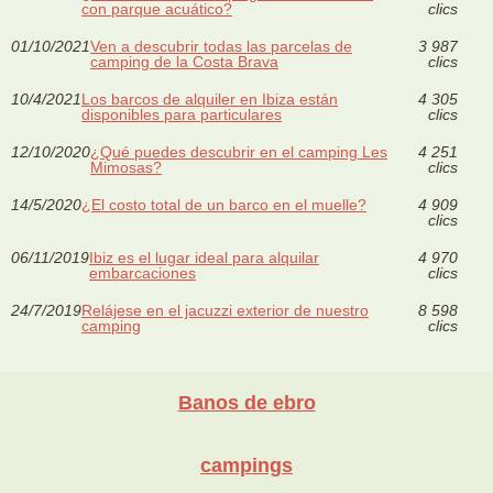
con parque acuático?
clics
01/10/2021
Ven a descubrir todas las parcelas de
3 987
camping de la Costa Brava
clics
10/4/2021
Los barcos de alquiler en Ibiza están
4 305
disponibles para particulares
clics
12/10/2020
¿Qué puedes descubrir en el camping Les
4 251
Mimosas?
clics
14/5/2020
¿El costo total de un barco en el muelle?
4 909
clics
06/11/2019
Ibiz es el lugar ideal para alquilar
4 970
embarcaciones
clics
24/7/2019
Relájese en el jacuzzi exterior de nuestro
8 598
camping
clics
Banos de ebro
campings