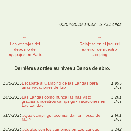
05/04/2019 14:33 - 5 731 clics
Las ventajas del
Relájese en el jacuzzi
depósito de
exterior de nuestro
equipajes en París
camping
Dernières sorties au niveau Banos de ebro.
15/5/2025
Escápate al Camping de las Landas para
1 995
unas vacaciones de lujo
clics
14/1/2025
Las Landas como nunca las has visto
3 201
gracias a nuestros campings - vacaciones en
clics
Las Landas
31/7/2024
¿Qué campings recomiendan en Tossa de
2 601
Mar?
clics
16/3/2024
¿Cuáles son los campings en Las Landas
3 242